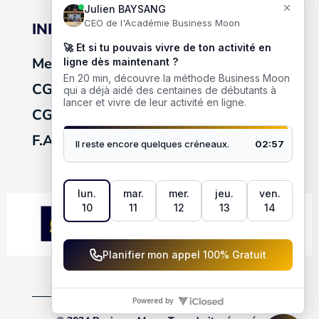
INFORMATIONS
Mentions légales
CGV
CGU
F.A.Qs