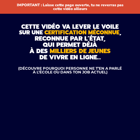
IMPORTANT : Laisse cette page ouverte, tu ne reverras pas
cette vidéo ailleurs
CETTE VIDÉO VA LEVER LE VOILE
SUR UNE
CERTIFICATION MÉCONNUE
,
RECONNUE PAR L’ÉTAT,
QUI PERMET DÉJÀ
À DES
MILLIERS DE JEUNES
DE VIVRE EN LIGNE…
(DÉCOUVRE POURQUOI PERSONNE NE T’EN A PARLÉ
À L’ÉCOLE OU DANS TON JOB ACTUEL)