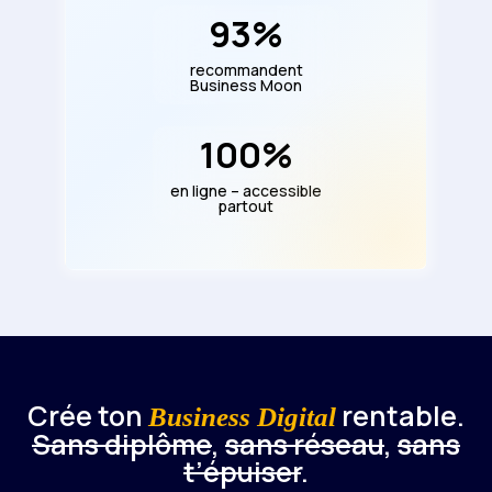
93
%
recommandent
Business Moon
100
%
en ligne – accessible
partout
Crée ton
rentable.
Business Digital
Sans diplôme
,
sans réseau
,
sans
t’épuiser
.