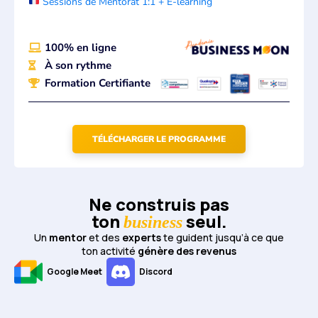
Sessions de Mentorat 1:1 + E-learning
100% en ligne
À son rythme
Formation Certifiante
TÉLÉCHARGER LE PROGRAMME
Ne construis pas
ton
seul.
business
Un
mentor
et des
experts
te guident jusqu’à ce que
ton activité
génère des revenus
Google Meet
Discord