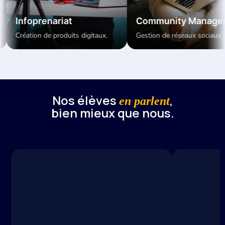
iat
Community Manager
E-com
duits digitaux.
Gestion de réseaux sociaux.
Vente de 
Nos élèves
,
en parlent
bien mieux que nous.